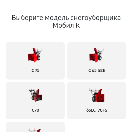
Выберите модель снегоуборщика
Мобил К
С 75
С 65 Б8Е
С70
65LC170FS