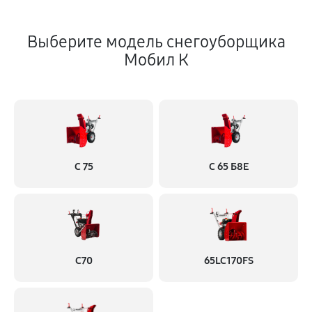
Выберите модель снегоуборщика
Мобил К
С 75
С 65 Б8Е
С70
65LC170FS