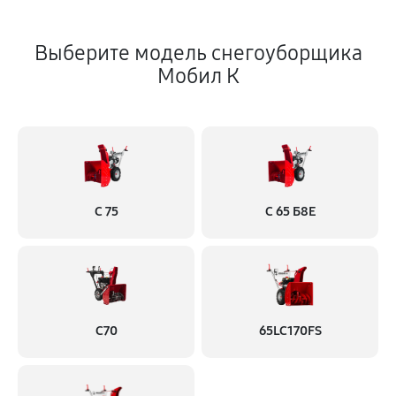
Выберите модель снегоуборщика
Мобил К
С 75
С 65 Б8Е
С70
65LC170FS